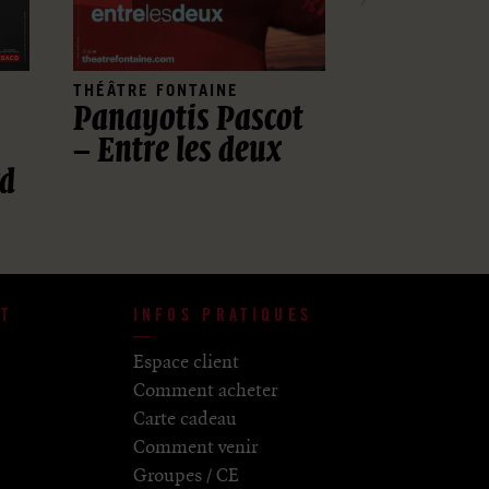
THÉÂTRE FONTAINE
THÉÂTRE FON
Panayotis Pascot
2:22 A Gh
– Entre les deux
rd
T
INFOS PRATIQUES
Espace client
Comment acheter
Carte cadeau
Comment venir
Groupes / CE