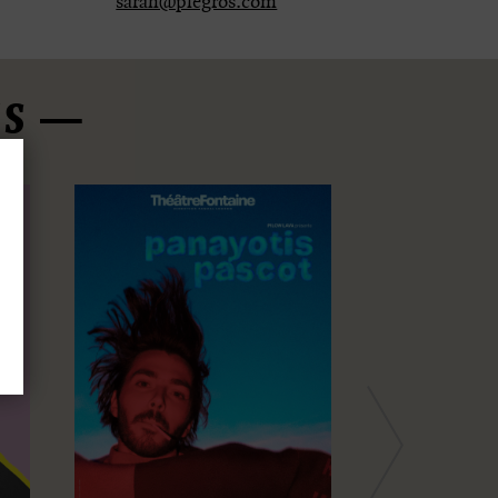
sarah@plegros.com
ES
Next