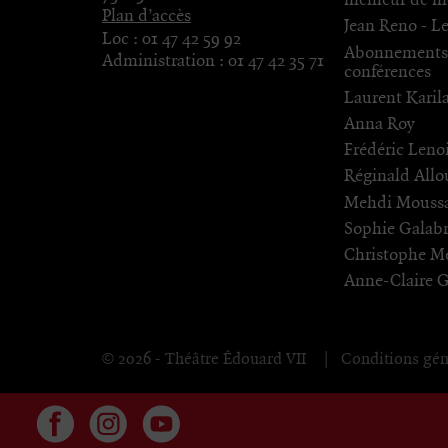
meilleur de 
Plan d’accès
Jean Reno - L
Loc :
01 47 42 59 92
Abonnements 
Administration :
01 47 42 35 71
conférences
Laurent Karil
Anna Roy
Frédéric Leno
Réginald Allo
Mehdi Mouss
Sophie Galab
Christophe Me
Anne-Claire 
© 2026 - Théâtre Édouard VII
Conditions gén
Facebook
Instagram
YouTube