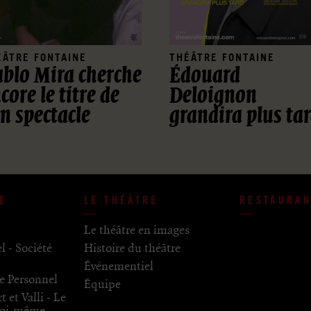
ÉÂTRE FONTAINE
THÉÂTRE FONTAINE
blo Mira cherche
Édouard
core le titre de
Deloignon
n spectacle
grandira plus ta
HE
LE THÉÂTRE
RESTAURAN
Le théâtre en images
 - Société
Histoire du théâtre
Événementiel
ge Personnel
Équipe
 et Valli - Le