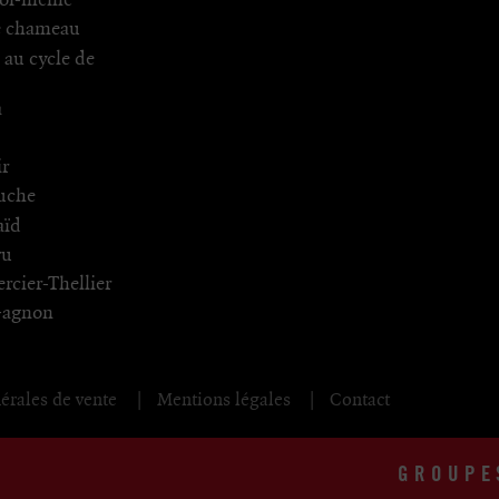
moi-même
e chameau
au cycle de
a
ir
uche
aïd
ru
rcier-Thellier
Gagnon
érales de vente
Mentions légales
Contact
GROUPE