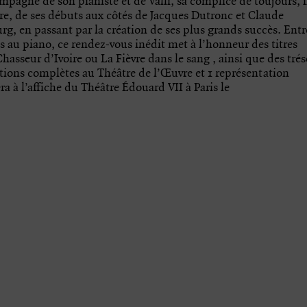
agné de son pianiste et de Valli, sa complice de toujours, i
re, de ses débuts aux côtés de Jacques Dutronc et Claude
rg, en passant par la création de ses plus grands succès. Entr
ns au piano, ce rendez-vous inédit met à l’honneur des titres
sseur d’Ivoire ou La Fièvre dans le sang , ainsi que des trés
ations complètes au Théâtre de l’Œuvre et 1 représentation
ra à l’affiche du Théâtre Édouard VII à Paris le