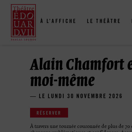
Aller
Panneau de gestion des cookies
au
contenu
principal
À L’AFFICHE
LE THÉÂTRE
Alain Chamfort et
moi-même
LE LUNDI 30 NOVEMBRE 2026
RÉSERVER
À travers une tournée couronnée de plus de 70