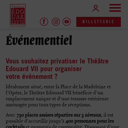
Aller
Panneau de gestion des cookies
Me
au
contenu
principal
BILLETTERIE
Événementiel
Vous souhaitez privatiser le Théâtre
Edouard VII pour organiser
votre évènement ?
Idéalement situé, entre la Place de la Madeleine et
l’Opéra, le Théâtre Edouard VII bénéficie d’un
emplacement unique et d’une terrasse extérieure
aménagée pour tous types de réceptions.
Avec
730 places assises réparties sur 3 niveaux
, il est
possible d’accueillir jusqu’à
400 personnes pour les
cocktails
et moments de convivialité. Disposant d’une