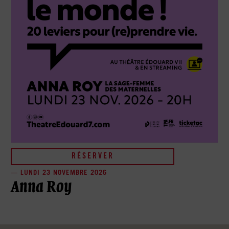
RÉSERVER
RÉSERVER
LUNDI 23 NOVEMBRE 2026
LUNDI 24 MAI 2027
Anna Roy
Anne-Claire Gagnon