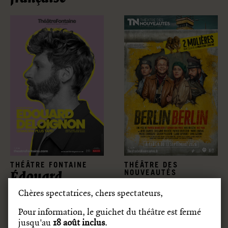
THÉÂTRE FONTAINE
THÉÂTRE DES
NOUVEAUTÉS
Édouard
Berlin Berlin
Deloignon
Chères spectatrices, chers spectateurs,
grandira
Pour information, le guichet du théâtre est fermé
plus tard
jusqu'au
18
août inclus
.