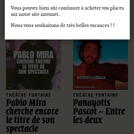
Vous pouvez bien sûr continuer à acheter vos places
sur notre site internet.
Nous vous souhaitons de très belles vacances ! !
THÉÂTRE FONTAINE
THÉÂTRE FONTAINE
Pablo Mira
Panayotis
cherche encore
Pascot – Entre
le titre de son
les deux
spectacle