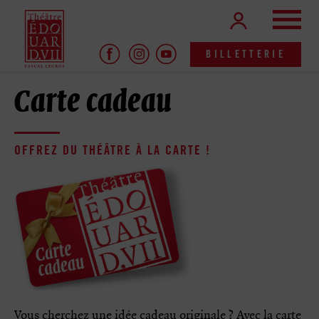
Aller
Panneau de gestion des cookies
Me
au
contenu
principal
BILLETTERIE
Carte cadeau
OFFREZ DU THÉÂTRE À LA CARTE !
Vous cherchez une idée cadeau originale ? Avec la carte